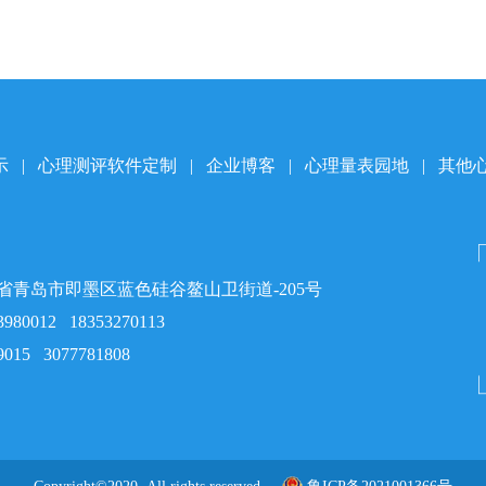
示
|
心理测评软件定制
|
企业博客
|
心理量表园地
|
其他
省青岛市即墨区蓝色硅谷鳌山卫街道-205号
3980012
18353270113
9015
3077781808