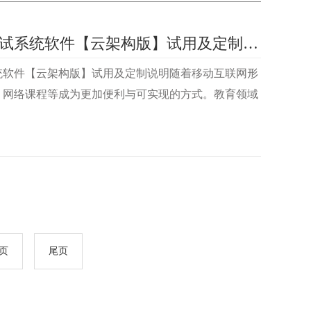
教育领域心理测试系统软件【云架构版】试用及定制说明
统软件【云架构版】试用及定制说明随着移动互联网形
、网络课程等成为更加便利与可实现的方式。教育领域
教育局）对云架构的心理测试系统的需求越来越旺盛。
人群是有一线心理老师对移动互联网形式下的心理测评
心理咨询师群体的云架构心理测评系统，更受青睐。一、
心理测试系统定制需求前面说过，软件开发定制包含3
页
尾页