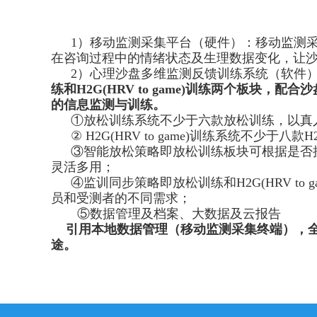
1）移动监测采集平台（硬件）：移动监测
在咨询过程中的情绪状态及生理数据变化，让
2）心理沙盘多维监测反馈训练系统（软件
练和
H2G(HRV to game)
训练两个板块，配合沙
的信息监测与训练。
①
放松训练系统不少于六款放松训练，以真
②
H2G(HRV to game)训练系统不
③智能放松策略即放松训练板块可根据是否
灵活多用；
④监训同步策略即
放松训练和
H2G(HRV
员和受测者的不同需求；
⑤
数据管理及档案、大数据及云报告
引用本地数据管理（移动监测采集终端），
途。