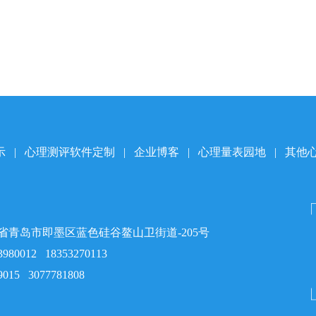
示
|
心理测评软件定制
|
企业博客
|
心理量表园地
|
其他
省青岛市即墨区蓝色硅谷鳌山卫街道-205号
3980012
18353270113
9015
3077781808