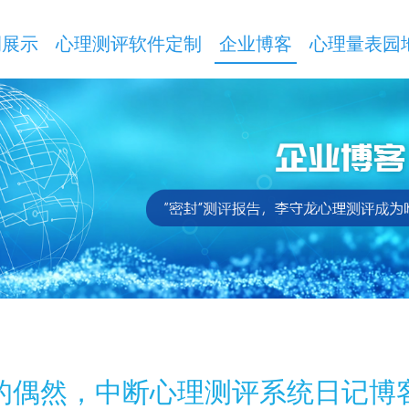
例展示
心理测评软件定制
企业博客
心理量表园
下的偶然，中断心理测评系统日记博