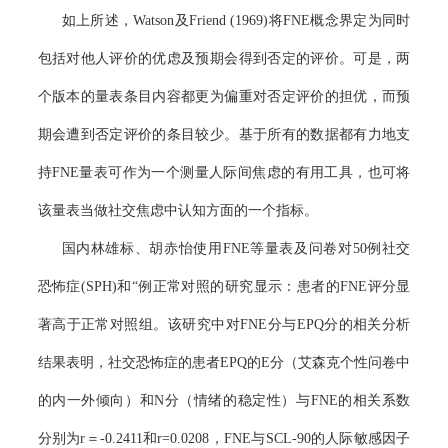
如上所述，
Watson
及
Friend (1969)
将
FNE
概念界定为同时
包括对他人评价的优虑及预期会得到否定的评价。可是，两
个版本的量表条目内容都更为偏重对否定评价的担优，而预
期会遭到否定评价的条目较少。基于所有的数据都有力地支
持
FNE
量表可作为一个测量人际间焦虑的有用工具，也可将
该量表当做社交焦虑中认知方面的一个指标。
国内林雄标、胡赤怡使用
FNE
等量表及问卷对
50
例社交
恐怖症
(SPH)
和“例正常对照的研究显示：患者的
FNE
评分显
著高于正常对照组。该研究中对
FNE
分与
EPQ
分的相关分析
结果表明，社交恐怖症的患者
EPQ
的
E
分（艾森克个性问卷中
的内一外倾向）和
N
分（情绪的稳定性）与
FNE
的相关系数
分别为
r
＝
-0.2411
和
r=0.0208
，
FNE
与
SCL-90
的人际敏感因子