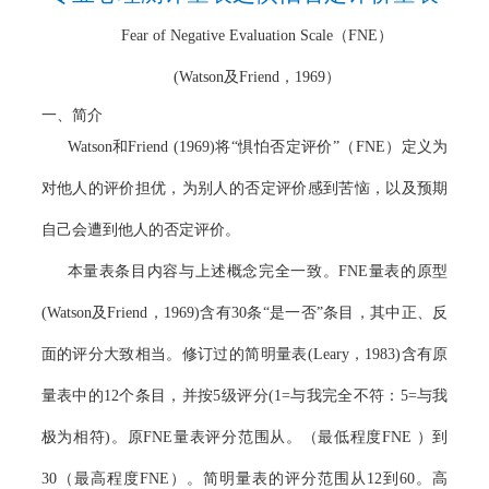
Fear of Negative Evaluation Scale
（
FNE
）
(Watson
及
Friend
，
1969
）
一、
简介
Watson
和
Friend (1969)
将“惧怕否定评价”（
FNE
）定义为
对他人的评价担优，为别人的否定评价感到苦恼，以及预期
自己会遭到他人的否定评价。
本量表条目内容与上述概念完全一致。
FNE
量表的原型
(Watson
及
Friend
，
1969)
含有
30
条“是一否”条目，其中正、反
面的评分大致相当。修订过的简明量表
(Leary
，
1983)
含有原
量表中的
12
个条目，并按
5
级评分
(1=
与我完全不符：
5=
与我
极为相符
)
。原
FNE
量表评分范围从。（最低程度
FNE
）到
30
（最高程度
FNE
）。简明量表的评分范围从
12
到
60
。高