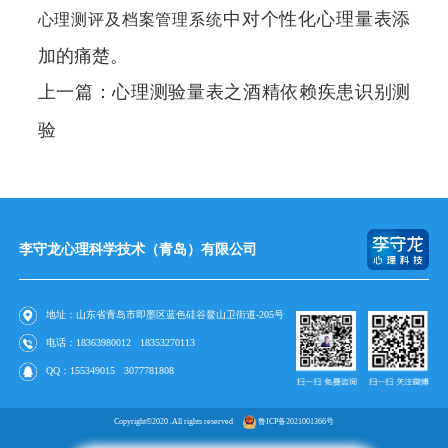
中对个性化心理量表添
心理测评及档案管理系统
加的痛楚。
上一篇：
心理测验量表之酒精依赖疾患识别测
验
李守龙心理科学技术（青岛）有限公司
地址：山东省青岛市即墨区蓝色硅谷鳌山卫街道-205号
电话：
18363980012
18353270113
QQ：
155349015
3077781808
Copyright©2020 .All rights reserved
鲁ICP备2021001366号