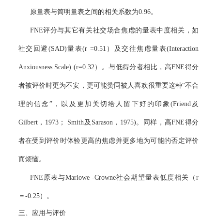
原量表与简明量表之间的相关系数为
0.96
。
FNE
评分与其它有关社交场合焦虑的量表中度相关，如
社交回避
(SAD)
量表
(r =0.51
）及交往焦虑量表
(Interaction
Anxiousness Scale) (r=0.32
）。与低得分者相比，高
FNE
得分
者被评价时更为不安，更可能赞同被人喜欢很重要这种“不合
理的信念”，以及更加关切给人留下好的印象
(Friend
及
Gilbert
，
1973
；
Smith
及
Sarason
，
1975)
。同样，高
FNE
得分
者在受到评价时体验更高的焦虑并更多地为可能的否定评价
而烦恼。
FNE
原表与
Marlowe -Crowne
社会期望量表低度相关（
r
＝
-0.25
）。
三、
应用与评价