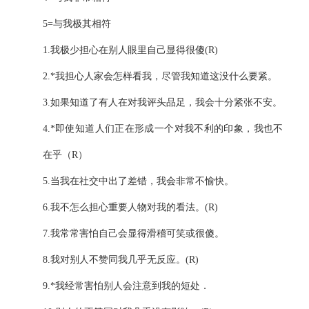
5=
与我极其相符
1.
我极少担心在别人眼里自己显得很傻
(R)
2.*
我担心人家会怎样看我，尽管我知道这没什么要紧。
3.
如果知道了有人在对我评头品足，我会十分紧张不安。
4.*
即使知道人们正在形成一个对我不利的印象，我也不
在乎（
R
）
5.
当我在社交中出了差错，我会非常不愉快。
6.
我不怎么担心重要人物对我的看法。
(R)
7.
我常常害怕自己会显得滑稽可笑或很傻。
8.
我对别人不赞同我几乎无反应。
(R)
9.*
我经常害怕别人会注意到我的短处．