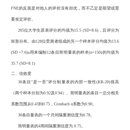
FNE
的反面是对他人的评价没有担优，而不乙定是期望或需
要肯定评价。
205
位大学生原表评分的均值为
15.5 (SD=8.6)
，且评分为
矩形分布。由
128
位受测者组成的另一个样本评分均值为
13.6
(SD =7.6)a
用来编制
12
条目简明量表的样本
(n=150)
的均值为
35.7 (SD=8.1)
二、
信效度
30
条目“是一否”评分制量表的内部一致性
(KR-20)
很高
（两个样本分别为
0.92
及
0.94
）。简明量表的条目一总分相关
系数范围从
0.43
到
0.75
，
Cronbach
α系数为
0.90
。
30
条目量表的一个月间隔重测信度为
0.78
。
简明量表的
4
周间隔重测信度为
0.75
。